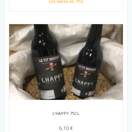
Les bières en 75cl
L’HAPPY 75CL
6,10
€