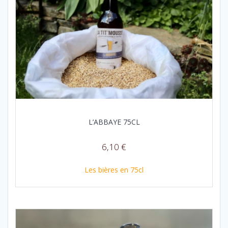
L’ABBAYE 75CL
6,10
€
Les bières en 75cl