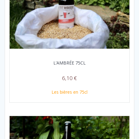
L’AMBRÉE 75CL
6,10
€
Les bières en 75cl