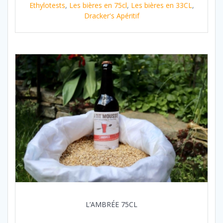
Ethylotests
,
Les bières en 75cl
,
Les bières en 33CL
,
Dracker's Apéritif
L’AMBRÉE 75CL