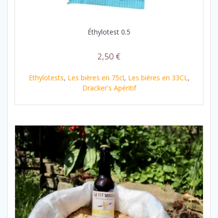
Éthylotest 0.5
2,50
€
Ethylotests
,
Les bières en 75cl
,
Les bières en 33CL
,
Dracker's Apéritif